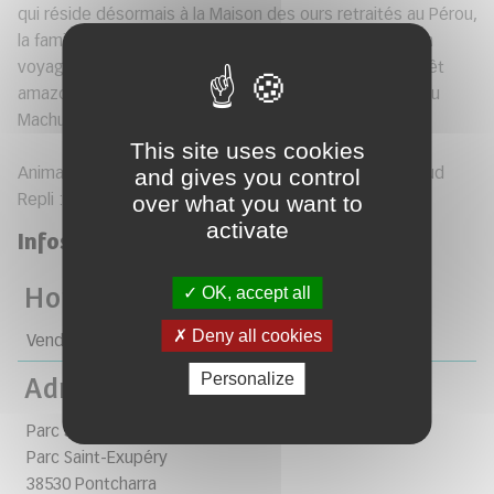
qui réside désormais à la Maison des ours retraités au Pérou,
la famille Brown et notre ours préféré plongent dans un
voyage inattendu et plein de mystères, à travers la forêt
amazonienne et jusqu'aux sommets des montagnes du
Machu Picchu.
This site uses cookies
Animation : Week-end festif autour de l'Amérique du sud
and gives you control
Repli : Le Coléo
over what you want to
activate
Infos pratiques
OK, accept all
Horaires
Deny all cookies
Vendredi 28 août 2026 de 21h à 23h.
Personalize
Adresse
Parc Saint-Exupéry - Pontcharra
Parc Saint-Exupéry
38530 Pontcharra