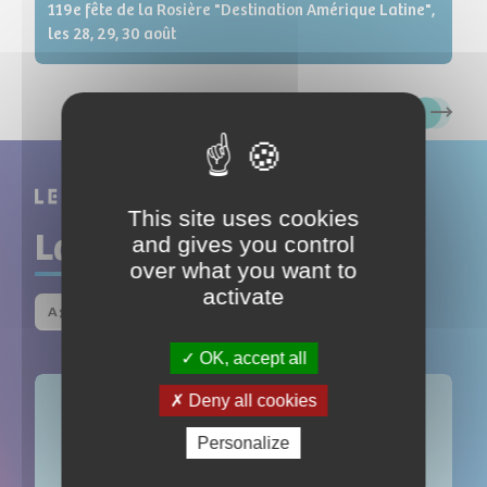
119e fête de la Rosière "Destination Amérique Latine",
les 28, 29, 30 août
Evèn
Evè
This site uses cookies
La programmation
and gives you control
over what you want to
activate
Agenda Coléo
OK, accept all
Deny all cookies
Personalize