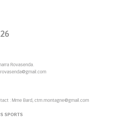
26
harra Rovasenda.
rarovasenda@gmail.com
ntact : Mme Bard, ctm.montagne@gmail.com
ES SPORTS