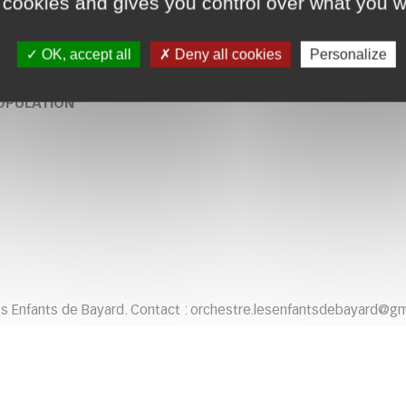
 cookies and gives you control over what you w
OK, accept all
Deny all cookies
Personalize
POPULATION
s Enfants de Bayard. Contact : orchestre.lesenfantsdebayard@gmail