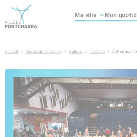
Ma ville
Mon quotid
Accueil
Mes loisirs et sorties
Culture
Le Coléo
Autres manife