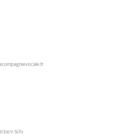
 lacompagnievocale.fr
l.be/r-5i7o