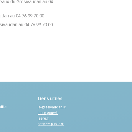
 eaux du Grésivaudan au 04
udan au 04 76 99 70 00
sivaudan au 04 76 99 70 00
Liens utiles
ille
le-gresivaudan.fr
isere.gouv.fr
isere.fr
service-public.fr