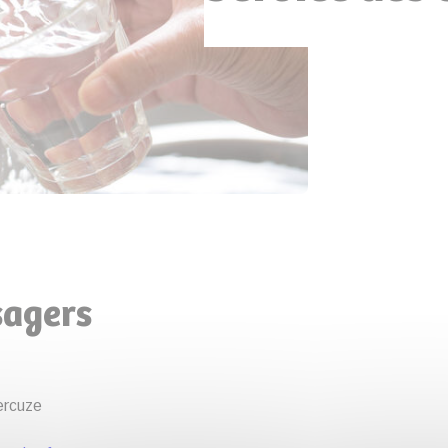
sagers
ercuze