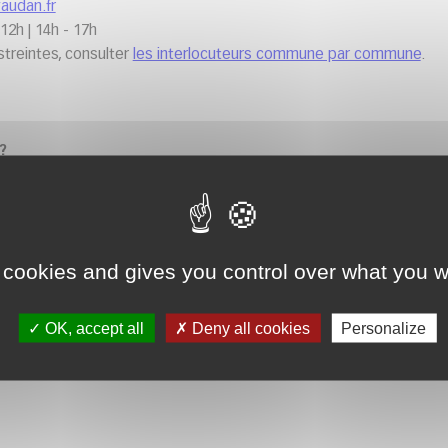
audan.fr
12h | 14h - 17h
streintes, consulter
les interlocuteurs commune par commune
.
?
 cookies and gives you control over what you w
OK, accept all
Deny all cookies
Personalize