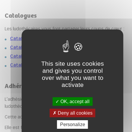
Catalogues
Les ludothécaires vous font partager leurs coups de cœur :
Catalogue nouveautés
Catalogue jeux d'ambiance
Catalogue coup de cœur
This site uses cookies
Catalogue de jeux en bois
and gives you control
over what you want to
activate
Adhérer à la ludothèque
L’adhésion est nécessaire pour profiter des services de la
OK, accept all
ludothèque.
Deny all cookies
Cette adhésion est valable un an de date à date.
Personalize
Elle est familiale et concerne tous les membres du même