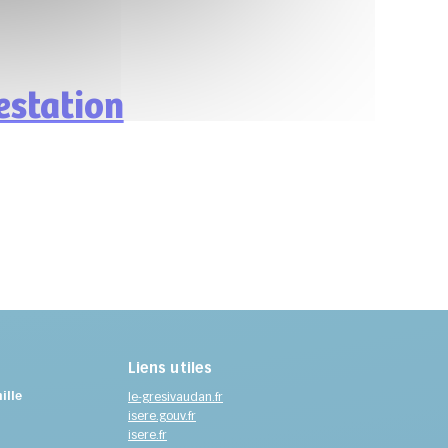
estation
Liens utiles
ille
le-gresivaudan.fr
isere.gouv.fr
isere.fr