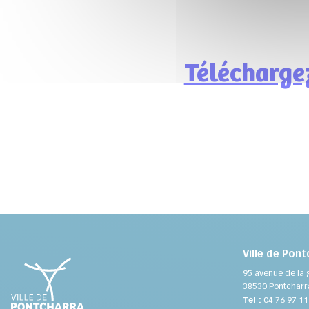
Téléchargez
Ville de Pont
95 avenue de la 
38530 Pontcharr
Tél :
04 76 97 11