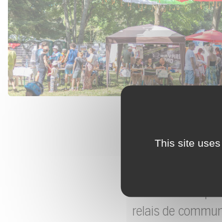
This site uses
Les associations p
service vie assoc
demandes de prêt
relais de commun