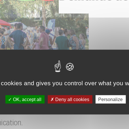
 cookies and gives you control over what you w
euvent solliciter le
OK, accept all
Deny all cookies
Personalize
iative pour des
 de matériel et de
ication.