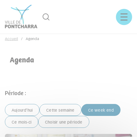
Rechercher
Menu
Accueil
Agenda
Agenda
Période :
Filtres de l'agenda
Aujourd'hui
Cette semaine
Ce week end
Ce mois-ci
Choisir une période