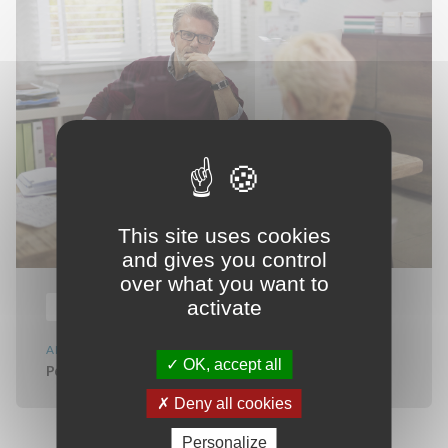
This site uses cookies
and gives you control
over what you want to
activate
Du 20 avril 2026 14h00 au 31 décembre 2026 16h00
ANIMATIONS POUR LA POPULATION LOCALE
OK, accept all
Permanence conseil rénovation - Pontcharra
Deny all cookies
Personalize